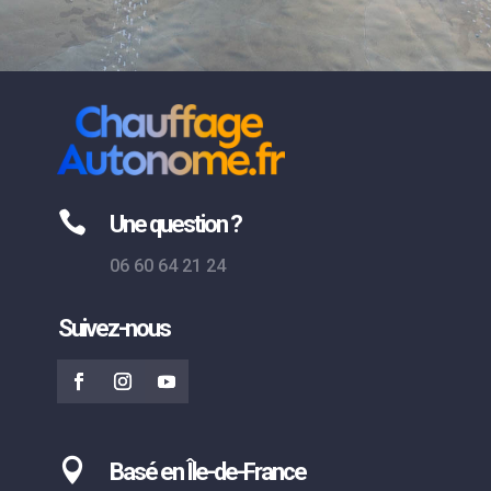

Une question ?
06 60 64 21 24
Suivez-nous

Basé en Île-de-France