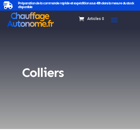
Préparation de la commande rapide et expédition sous 48h dans la mesure du stock

disponible
Articles 0
Colliers