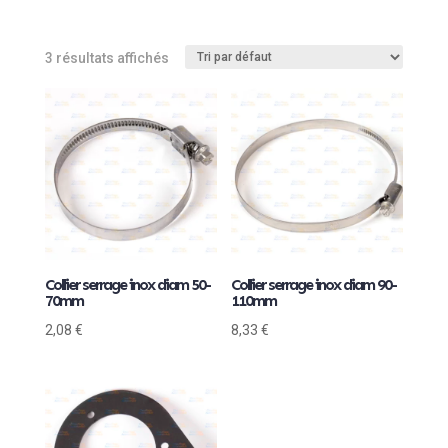
3 résultats affichés
Collier serrage inox diam 50-
Collier serrage inox diam 90-
70mm
110mm
2,08
€
8,33
€