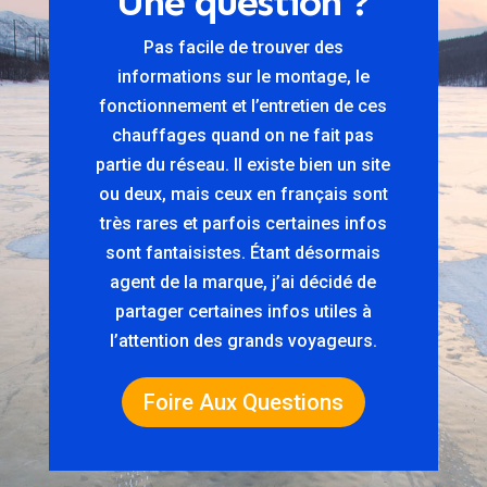
Une question ?
Pas facile de trouver des
informations sur le montage, le
fonctionnement et l’entretien de ces
chauffages quand on ne fait pas
partie du réseau. Il existe bien un site
ou deux, mais ceux en français sont
très rares et parfois certaines infos
sont fantaisistes. Étant désormais
agent de la marque, j’ai décidé de
partager certaines infos utiles à
l’attention des grands voyageurs.
Foire Aux Questions