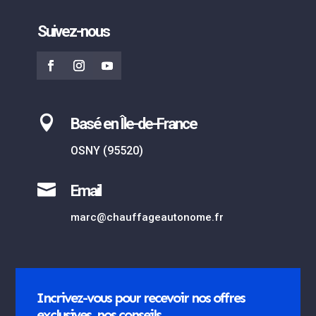
Suivez-nous

Basé en Île-de-France
OSNY (95520)

Email
marc@chauffageautonome.fr
Incrivez-vous pour recevoir nos offres
exclusives, nos conseils...