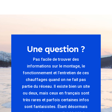
Une question ?
Pas facile de trouver des
informations sur le montage, le
fonctionnement et l’entretien de ces
chauffages quand on ne fait pas
partie du réseau. Il existe bien un site
ou deux, mais ceux en français sont
très rares et parfois certaines infos
sont fantaisistes. Étant désormais