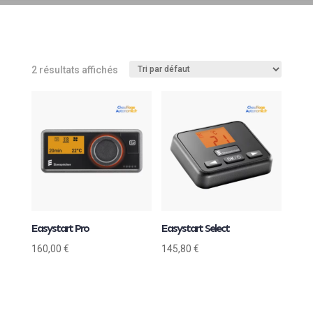
2 résultats affichés
Easystart Pro
Easystart Select
160,00
€
145,80
€