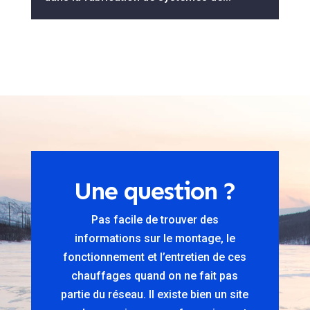
Une question ?
Pas facile de trouver des
informations sur le montage, le
fonctionnement et l’entretien de ces
chauffages quand on ne fait pas
partie du réseau. Il existe bien un site