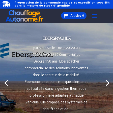
Préparation de la commande rapide et expédition sous 48h

dans la mesure du stock disponible
Articles 0
EBERSPACHER
par
Marc Mellet
|
mars 20, 2023
|
EBERSPÄCHER
| 0 Commentaires
Depuis 150 ans, Eberspächer
commercialise des solutions innovantes
dans le secteur de la mobilité.
Eberspacher est une marque allemande
spécialisée dans la gestion thermique
professionnelle adaptée à chaque
véhicule. Elle propose des systèmes de
chauffage et de...