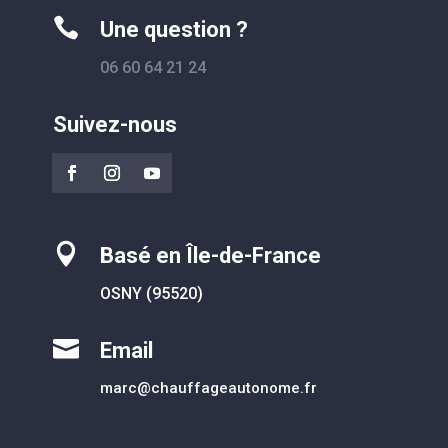

Une question ?
06 60 64 21 24
Suivez-nous

Basé en Île-de-France
OSNY (95520)

Email
marc@chauffageautonome.fr