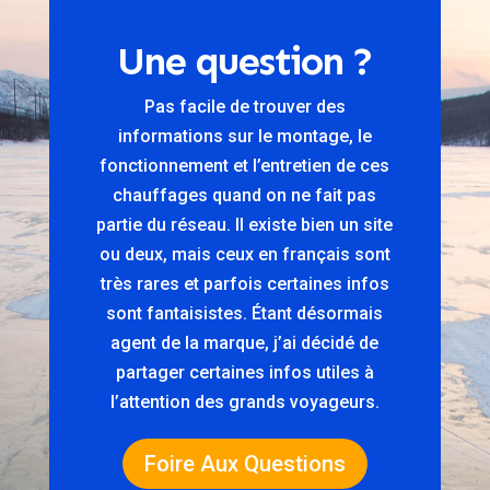
Une question ?
Pas facile de trouver des
informations sur le montage, le
fonctionnement et l’entretien de ces
chauffages quand on ne fait pas
partie du réseau. Il existe bien un site
ou deux, mais ceux en français sont
très rares et parfois certaines infos
sont fantaisistes. Étant désormais
agent de la marque, j’ai décidé de
partager certaines infos utiles à
l’attention des grands voyageurs.
Foire Aux Questions