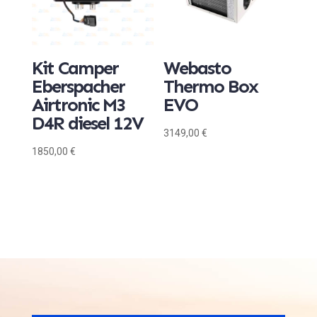
Kit Camper
Webasto
Eberspacher
Thermo Box
Airtronic M3
EVO
D4R diesel 12V
3149,00
€
1850,00
€