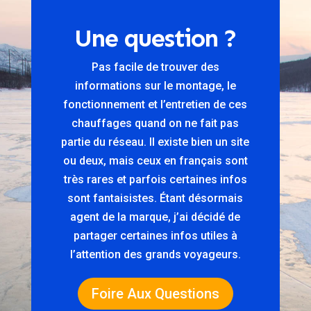
Une question ?
Pas facile de trouver des
informations sur le montage, le
fonctionnement et l’entretien de ces
chauffages quand on ne fait pas
partie du réseau. Il existe bien un site
ou deux, mais ceux en français sont
très rares et parfois certaines infos
sont fantaisistes. Étant désormais
agent de la marque, j’ai décidé de
partager certaines infos utiles à
l’attention des grands voyageurs.
Foire Aux Questions