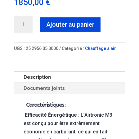
1850,00
€
quantité
Ajouter au panier
de
Kit
Camper
UGS :
25 2956 05 0000
Catégorie :
Chauffage à air
Eberspacher
Airtronic
M3
Description
D4L
24V
Documents joints
Caractéristiques :
Efficacité Énergétique :
L’Airtronic M3
est conçu pour être extrêmement
économe en carburant, ce qui en fait