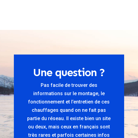
Une question ?
Pas facile de trouver des
informations sur le montage, le
fonctionnement et l’entretien de ces
chauffages quand on ne fait pas
partie du réseau. Il existe bien un site
ou deux, mais ceux en français sont
très rares et parfois certaines infos