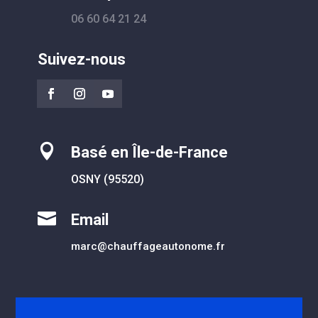
06 60 64 21 24
Suivez-nous

Basé en Île-de-France
OSNY (95520)

Email
marc@chauffageautonome.fr