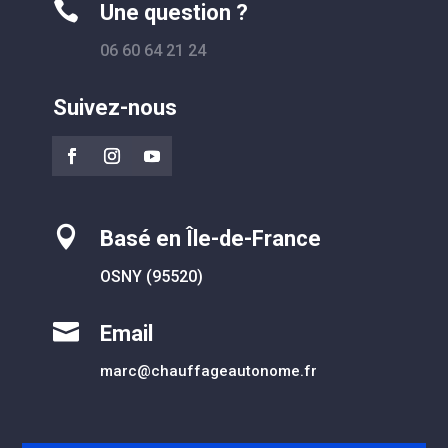

Une question ?
06 60 64 21 24
Suivez-nous

Basé en Île-de-France
OSNY (95520)

Email
marc@chauffageautonome.fr