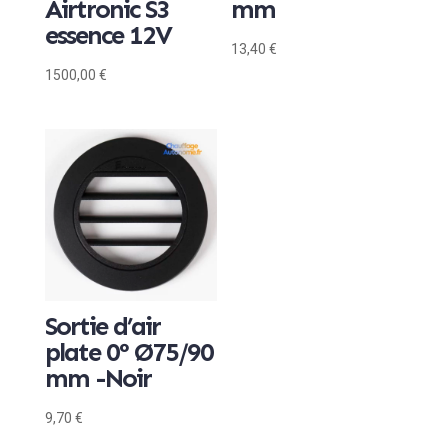
Airtronic S3
mm
essence 12V
13,40
€
1500,00
€
Sortie d’air
plate 0° Ø75/90
mm -Noir
9,70
€