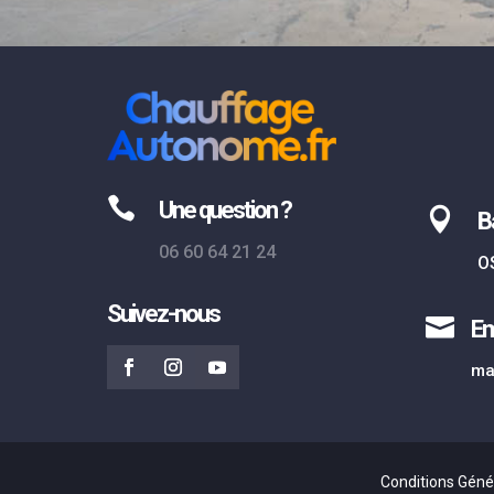

Une question ?

B
06 60 64 21 24
O
Suivez-nous

Em
ma
Conditions Géné