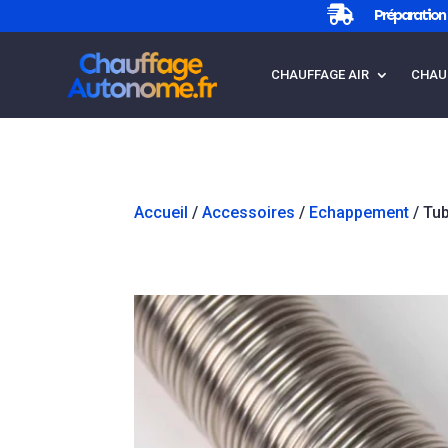

Préparation 
CHAUFFAGE AIR
CHAU
Accueil
/
Accessoires
/
Echappement
/ Tu