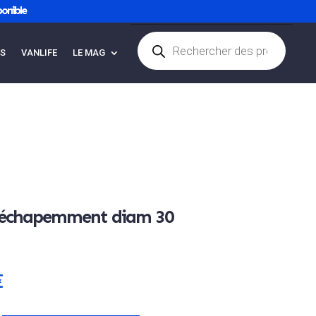
onible
Recherche
de
ES
VANLIFE
LE MAG
Articles 0
produits
’échapemment diam 30
€