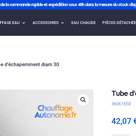
de la commande rapide et expédition sous 48h dans la mesure du stock disp
FFAGE EAU
ACCESSOIRES
EAU CHAUDE
PIÈCES DÉTACHÉ
be d’échapemment diam 30
Tube d
36061650
42,07