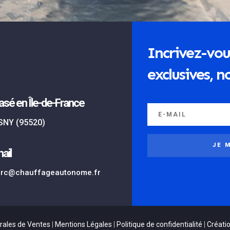
Incrivez-vou
exclusives, no
asé en Île-de-France
SNY (95520)
JE 
ail
rc@chauffageautonome.fr
rales de Ventes
|
Mentions Légales
|
Politique de confidentialité
|
Créatio