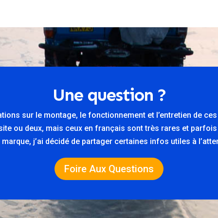
Une question ?
ations sur le montage, le fonctionnement et l’entretien de ce
n site ou deux, mais ceux en français sont très rares et parfois
marque, j’ai décidé de partager certaines infos utiles à l’at
Foire Aux Questions