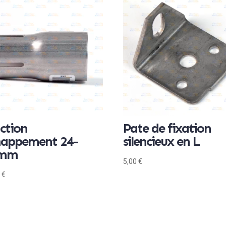
ction
Pate de fixation
happement 24-
silencieux en L
0mm
5,00
€
0
€