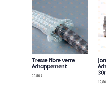
Tresse fibre verre
Jon
échappement
éc
3
22,50
€
12,5