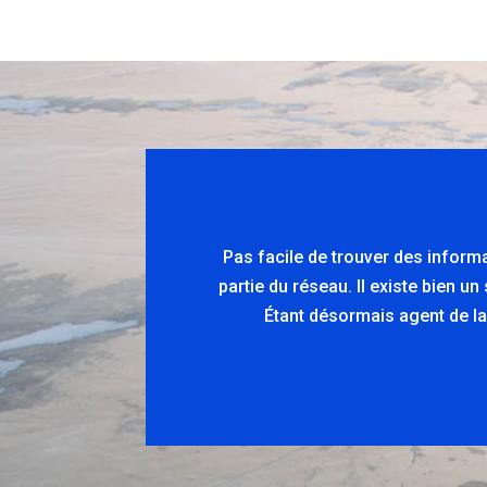
Pas facile de trouver des inform
partie du réseau. Il existe bien u
Étant désormais agent de la 