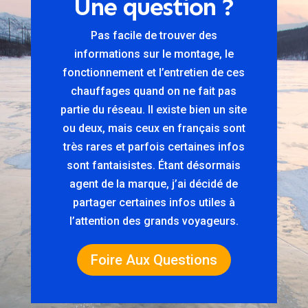
Une question ?
Pas facile de trouver des
informations sur le montage, le
fonctionnement et l’entretien de ces
chauffages quand on ne fait pas
partie du réseau. Il existe bien un site
ou deux, mais ceux en français sont
très rares et parfois certaines infos
sont fantaisistes. Étant désormais
agent de la marque, j’ai décidé de
partager certaines infos utiles à
l’attention des grands voyageurs.
Foire Aux Questions