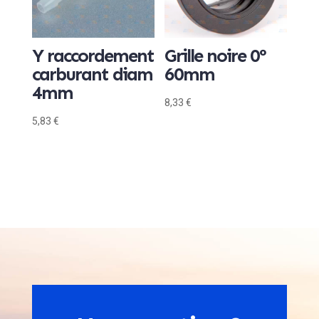
Y raccordement
Grille noire 0°
carburant diam
60mm
4mm
8,33
€
5,83
€