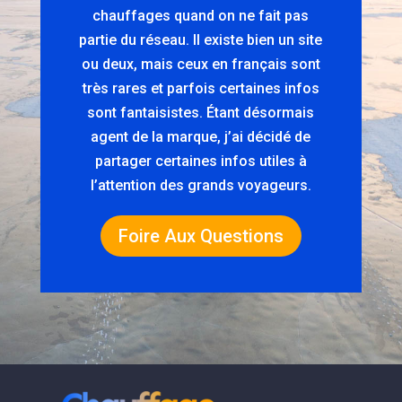
chauffages quand on ne fait pas
partie du réseau. Il existe bien un site
ou deux, mais ceux en français sont
très rares et parfois certaines infos
sont fantaisistes. Étant désormais
agent de la marque, j’ai décidé de
partager certaines infos utiles à
l’attention des grands voyageurs.
Foire Aux Questions