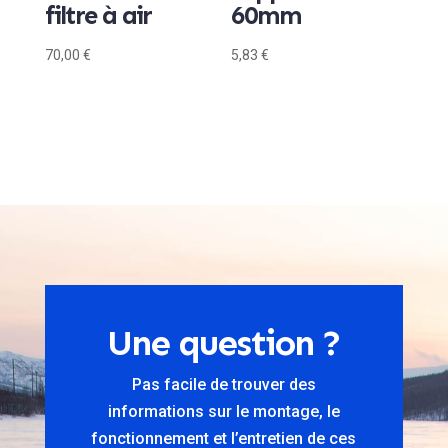
filtre à air
60mm
70,00
€
5,83
€
Une question ?
Pas facile de trouver des
informations sur le montage, le
fonctionnement et l’entretien de ces