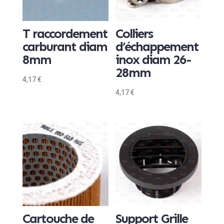
T raccordement
Colliers
carburant diam
d’échappement
8mm
inox diam 26-
28mm
4,17
€
4,17
€
Cartouche de
Support Grille