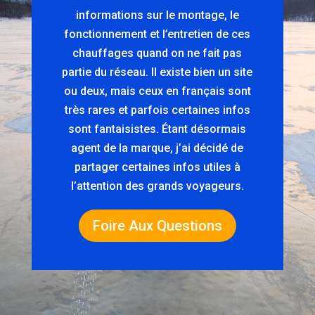
informations sur le montage, le
fonctionnement et l’entretien de ces
chauffages quand on ne fait pas
partie du réseau. Il existe bien un site
ou deux, mais ceux en français sont
très rares et parfois certaines infos
sont fantaisistes. Étant désormais
agent de la marque, j’ai décidé de
partager certaines infos utiles à
l’attention des grands voyageurs.
Foire Aux Questions