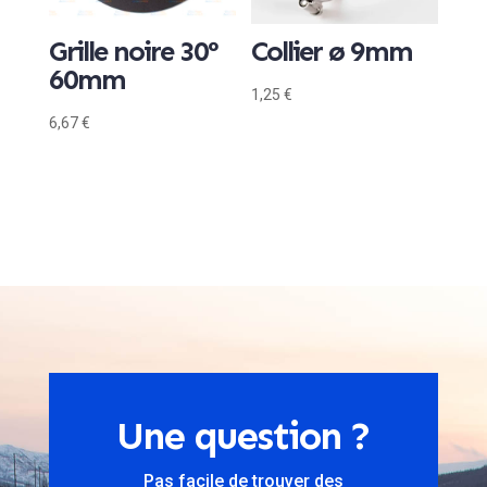
Grille noire 30°
Collier ø 9mm
60mm
1,25
€
6,67
€
Une question ?
Pas facile de trouver des