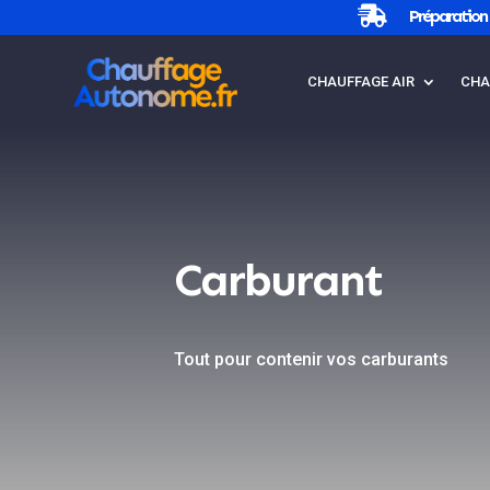

Préparation 
CHAUFFAGE AIR
CHA
Carburant
Tout pour contenir vos carburants