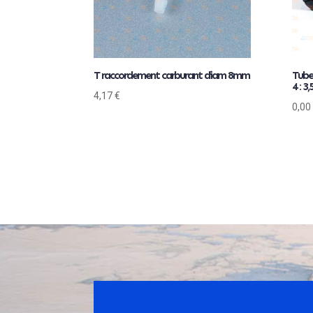
T raccordement carburant diam 8mm
Tube
4 : 3
4,17
€
0,00