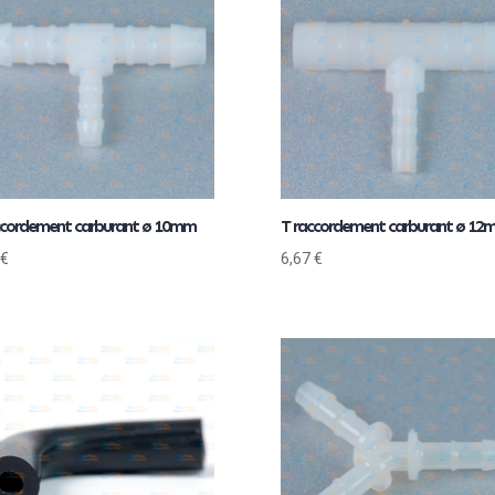
ccordement carburant ø 10mm
T raccordement carburant ø 12
€
6,67
€