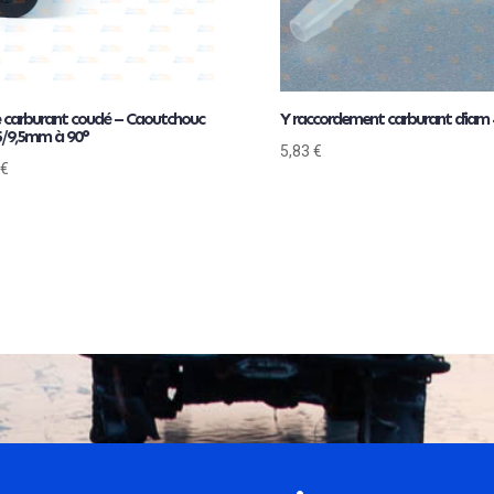
 carburant coudé – Caoutchouc
Y raccordement carburant dia
,5/9,5mm à 90°
5,83
€
€