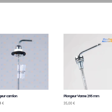
geur camion
Plongeur Vanne 295 mm
94
€
35,00
€