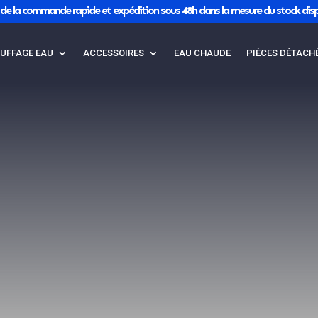
de la commande rapide et expédition sous 48h dans la mesure du stock disp
UFFAGE EAU
ACCESSOIRES
EAU CHAUDE
PIÈCES DÉTACH