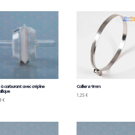
e à carburant avec crépine
Collier ø 9mm
llique
1,25
€
88
€