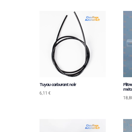
Tuyau carburant noir
Filtr
méta
6,11
€
18,