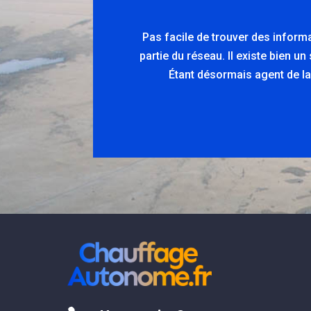
Pas facile de trouver des inform
partie du réseau. Il existe bien u
Étant désormais agent de la 