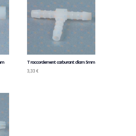
mm
T raccordement carburant diam 5mm
3,33
€