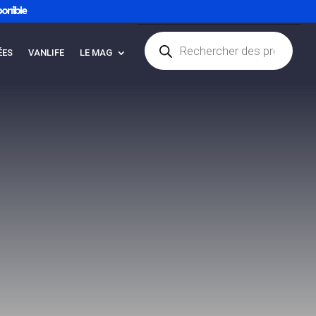
onible
Recherche
Articles 0
de
ÉES
VANLIFE
LE MAG
produits