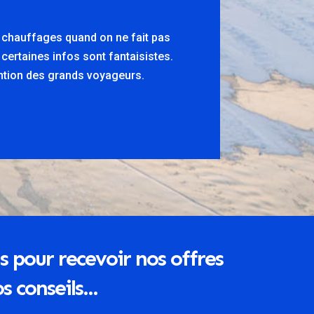
s chauffages quand on ne fait pas
 certaines infos sont fantaisistes.
tention des grands voyageurs.
s pour recevoir nos offres
s conseils...