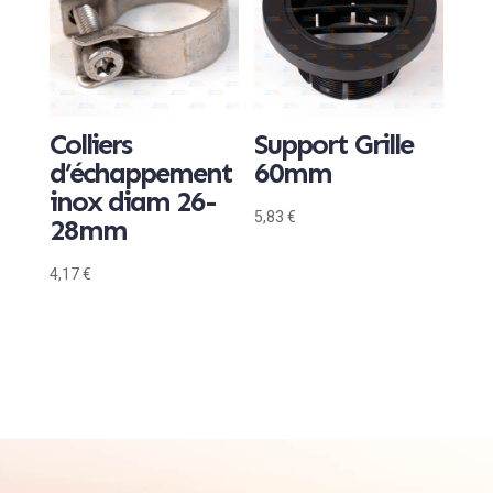
Colliers
Support Grille
d’échappement
60mm
inox diam 26-
5,83
€
28mm
4,17
€