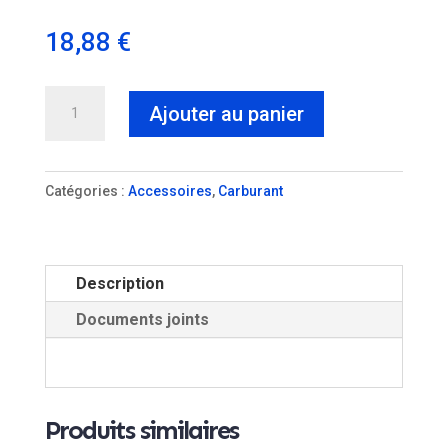
18,88
€
quantité
Ajouter au panier
de
Filtre
à
Catégories :
Accessoires
,
Carburant
carburant
avec
crépine
Description
métallique
Documents joints
Produits similaires