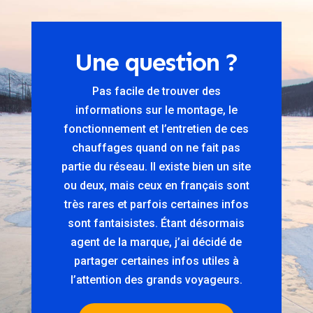
Une question ?
Pas facile de trouver des
informations sur le montage, le
fonctionnement et l’entretien de ces
chauffages quand on ne fait pas
partie du réseau. Il existe bien un site
ou deux, mais ceux en français sont
très rares et parfois certaines infos
sont fantaisistes. Étant désormais
agent de la marque, j’ai décidé de
partager certaines infos utiles à
l’attention des grands voyageurs.