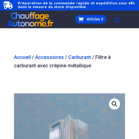
Préparation de la commande rapide et expédition sous 48h

dans la mesure du stock disponible
Articles 0
Accueil
/
Accessoires
/
Carburant
/ Filtre à
carburant avec crépine métallique