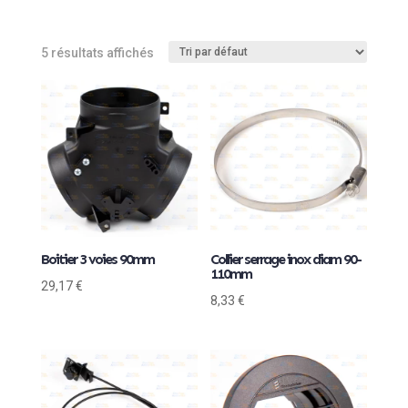
5 résultats affichés
Boitier 3 voies 90mm
Collier serrage inox diam 90-
110mm
29,17
€
8,33
€