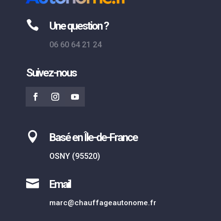

Une question ?
06 60 64 21 24
Suivez-nous

Basé en Île-de-France
OSNY (95520)

Email
marc@chauffageautonome.fr