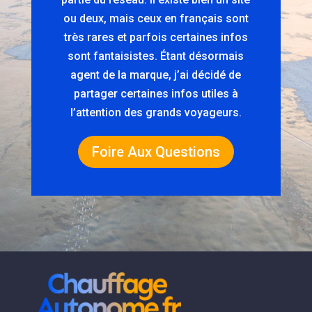
ou deux, mais ceux en français sont
très rares et parfois certaines infos
sont fantaisistes. Étant désormais
agent de la marque, j’ai décidé de
partager certaines infos utiles à
l’attention des grands voyageurs.
Foire Aux Questions