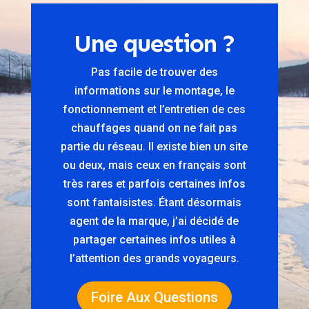
Une question ?
Pas facile de trouver des
informations sur le montage, le
fonctionnement et l’entretien de ces
chauffages quand on ne fait pas
partie du réseau. Il existe bien un site
ou deux, mais ceux en français sont
très rares et parfois certaines infos
sont fantaisistes. Étant désormais
agent de la marque, j’ai décidé de
partager certaines infos utiles à
l’attention des grands voyageurs.
Foire Aux Questions