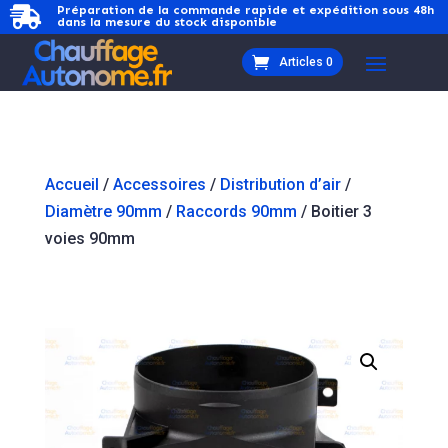
Préparation de la commande rapide et expédition sous 48h

dans la mesure du stock disponible
Articles 0
Accueil
/
Accessoires
/
Distribution d’air
/
Diamètre 90mm
/
Raccords 90mm
/ Boitier 3
voies 90mm