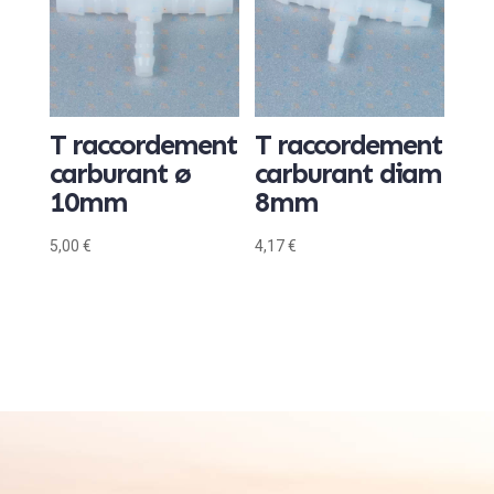
T raccordement
T raccordement
carburant ø
carburant diam
10mm
8mm
5,00
€
4,17
€