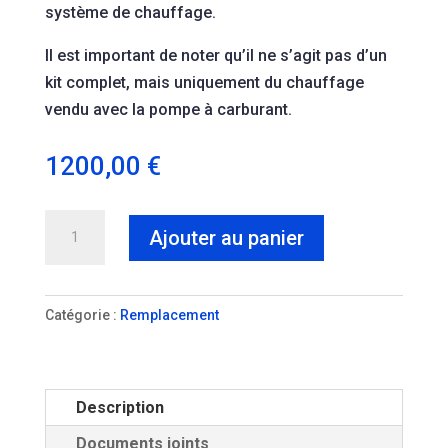
système de chauffage.
Il est important de noter qu’il ne s’agit pas d’un
kit complet, mais uniquement du chauffage
vendu avec la pompe à carburant.
1200,00
€
quantité
Ajouter au panier
de
Eberspacher
Airtronic
Catégorie :
Remplacement
D4
12V
de
Description
remplacement
Documents joints