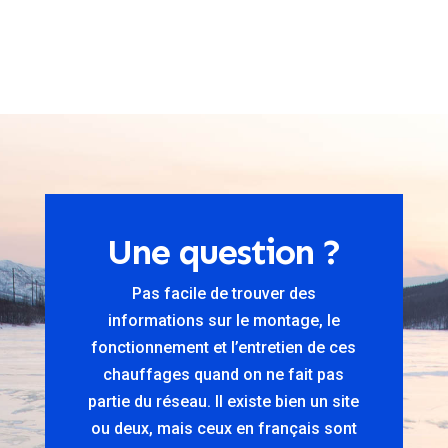
Une question ?
Pas facile de trouver des
informations sur le montage, le
fonctionnement et l’entretien de ces
chauffages quand on ne fait pas
partie du réseau. Il existe bien un site
ou deux, mais ceux en français sont