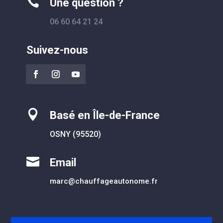

Une question ?
06 60 64 21 24
Suivez-nous

Basé en Île-de-France
OSNY (95520)

Email
marc@chauffageautonome.fr