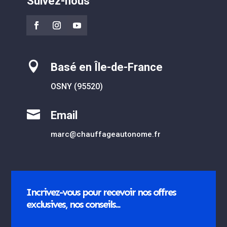
Suivez-nous

Basé en Île-de-France
OSNY (95520)

Email
marc@chauffageautonome.fr
Incrivez-vous pour recevoir nos offres
exclusives, nos conseils...