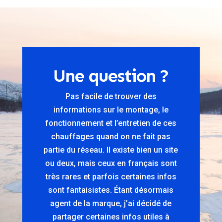
Une question ?
Pas facile de trouver des
informations sur le montage, le
fonctionnement et l’entretien de ces
chauffages quand on ne fait pas
partie du réseau. Il existe bien un site
ou deux, mais ceux en français sont
très rares et parfois certaines infos
sont fantaisistes. Étant désormais
agent de la marque, j’ai décidé de
partager certaines infos utiles à