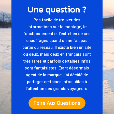
Une question ?
Pas facile de trouver des
informations sur le montage, le
fonctionnement et l’entretien de ces
chauffages quand on ne fait pas
partie du réseau. Il existe bien un site
ou deux, mais ceux en français sont
très rares et parfois certaines infos
sont fantaisistes. Étant désormais
agent de la marque, j’ai décidé de
partager certaines infos utiles à
l’attention des grands voyageurs.
Foire Aux Questions