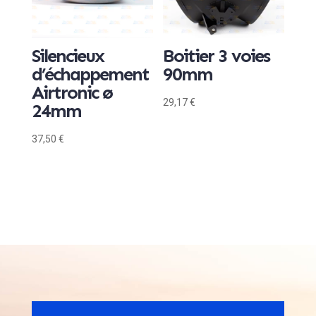
Silencieux
Boitier 3 voies
d’échappement
90mm
Airtronic ø
29,17
€
24mm
37,50
€