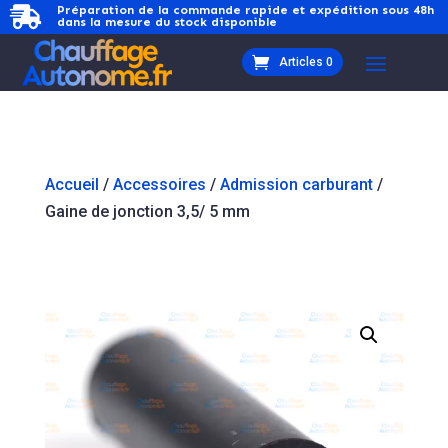
Préparation de la commande rapide et expédition sous 48h

dans la mesure du stock disponible
Articles 0
Accueil
/
Accessoires
/
Admission carburant
/
Gaine de jonction 3,5/ 5 mm