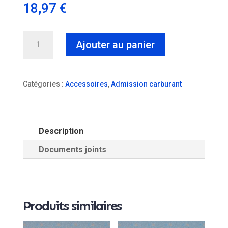
18,97
€
quantité
Ajouter au panier
de
Gaine
de
Catégories :
Accessoires
,
Admission carburant
jonction
3,5/
5
Description
mm
Documents joints
Produits similaires