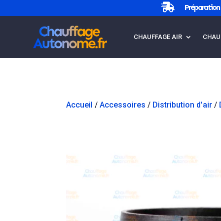

Préparation 
CHAUFFAGE AIR
CHAU
Accueil
/
Accessoires
/
Distribution d’air
/