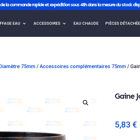
de la commande rapide et expédition sous 48h dans la mesure du stock disp
FFAGE EAU
ACCESSOIRES
EAU CHAUDE
PIÈCES DÉTACHÉ
Diamètre 75mm
/
Accessoires complémentaires 75mm
/ Gai
Gaine 
5,83
€