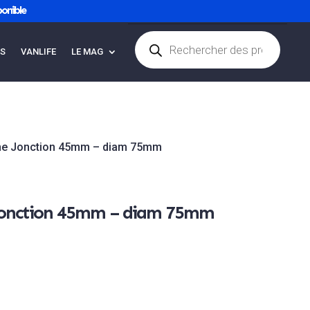
onible
Recherche
de
ES
VANLIFE
LE MAG
Articles 0
produits
ne Jonction 45mm – diam 75mm
Jonction 45mm – diam 75mm