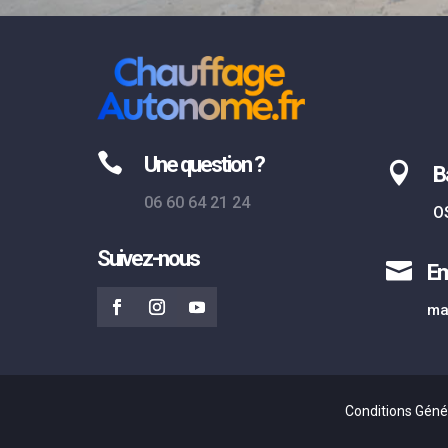

Une question ?

B
06 60 64 21 24
O
Suivez-nous

Em
ma
Conditions Géné