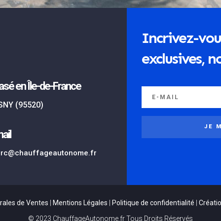
Incrivez-vou
exclusives, no
asé en Île-de-France
SNY (95520)
JE 
ail
rc@chauffageautonome.fr
rales de Ventes
|
Mentions Légales
|
Politique de confidentialité
|
Créatio
© 2023 ChauffageAutonome.fr Tous Droits Réservés