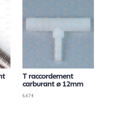
nt
T raccordement
carburant ø 12mm
6,67
€