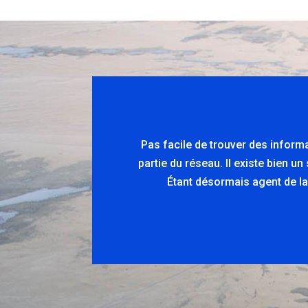
Pas facile de trouver des inform
partie du réseau. Il existe bien u
Étant désormais agent de la 