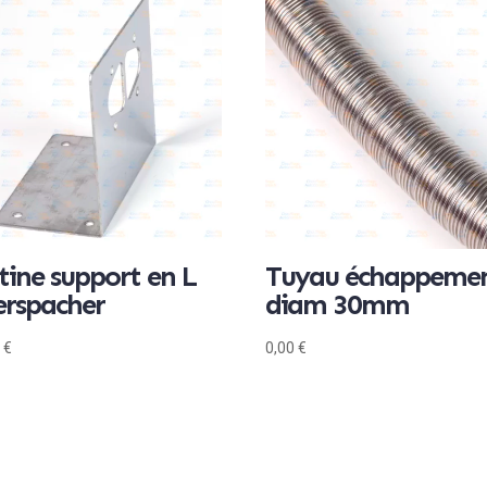
tine support en L
Tuyau échappeme
erspacher
diam 30mm
0
€
0,00
€