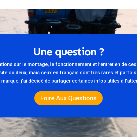
Une question ?
ations sur le montage, le fonctionnement et l’entretien de ce
n site ou deux, mais ceux en français sont très rares et parfois
marque, j’ai décidé de partager certaines infos utiles à l’at
Foire Aux Questions