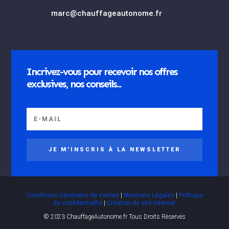
marc@chauffageautonome.fr
Incrivez-vous pour recevoir nos offres
exclusives, nos conseils...
JE M'INSCRIS À LA NEWSLETTER
Conditions Générales de Ventes
|
Mentions Légales
|
Politique
de confidentialité
|
Création de site Internet
© 2023 ChauffageAutonome.fr Tous Droits Réservés