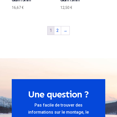
16,67
€
12,50
€
1
2
→
Une question ?
Pas facile de trouver des
informations sur le montage, le