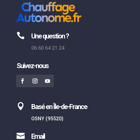

Une question ?
06 60 64 21 24
Suivez-nous

Basé en Île-de-France
OSNY (95520)

Email