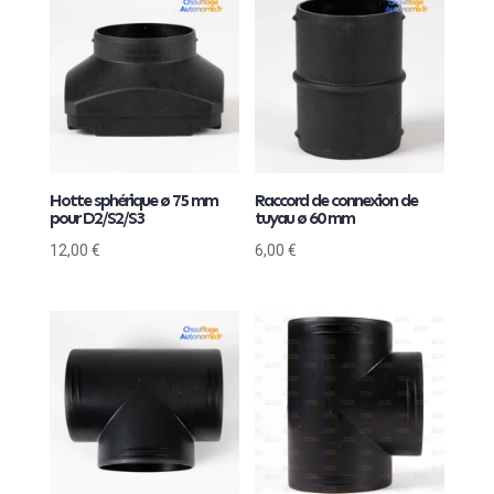
Hotte sphérique ø 75 mm
Raccord de connexion de
pour D2/S2/S3
tuyau ø 60 mm
12,00
€
6,00
€