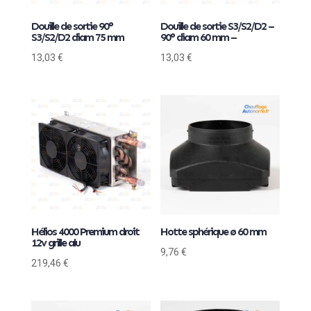
Douille de sortie 90°
Douille de sortie S3/S2/D2 –
S3/S2/D2 diam 75 mm
90° diam 60 mm –
13,03
€
13,03
€
Hélios 4000 Premium droit
Hotte sphérique ø 60 mm
12v grille alu
9,76
€
219,46
€