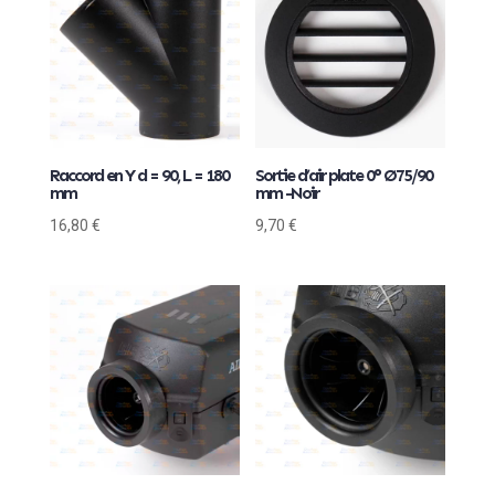
Raccord en Y d = 90, L = 180
Sortie d’air plate 0° Ø75/90
mm
mm -Noir
16,80
€
9,70
€