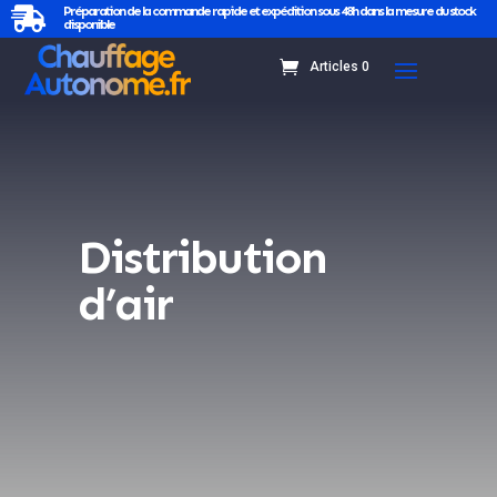
Préparation de la commande rapide et expédition sous 48h dans la mesure du stock

disponible
Articles 0
Distribution
d’air