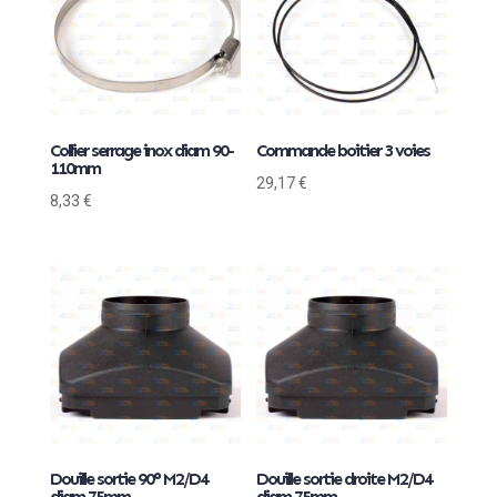
Collier serrage inox diam 90-
Commande boitier 3 voies
110mm
29,17
€
8,33
€
Douille sortie 90° M2/D4
Douille sortie droite M2/D4
diam 75mm
diam 75mm