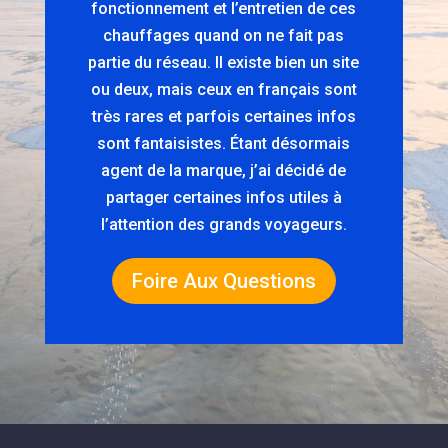
fonctionnement et l’entretien de ces
chauffages quand on ne fait pas
partie du réseau. Il existe bien un site
ou deux, mais ceux en français sont
très rares et parfois certaines infos
sont fantaisistes. Étant désormais
agent de la marque, j’ai décidé de
partager certaines infos utiles à
l’attention des grands voyageurs.
Foire Aux Questions