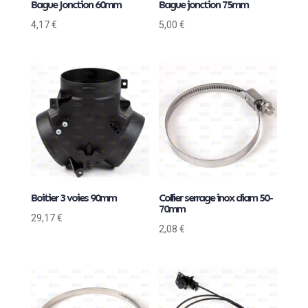
Bague Jonction 60mm
Bague jonction 75mm
4,17
€
5,00
€
Boitier 3 voies 90mm
Collier serrage inox diam 50-
70mm
29,17
€
2,08
€