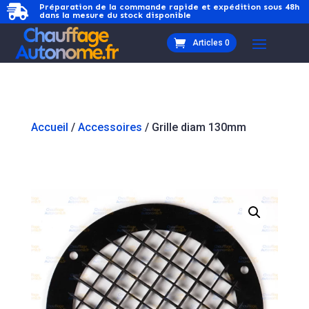
Préparation de la commande rapide et expédition sous 48h

dans la mesure du stock disponible
Articles 0
Accueil
/
Accessoires
/ Grille diam 130mm