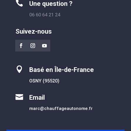

Une question ?
06 60 64 21 24
Suivez-nous

Basé en Île-de-France
OSNY (95520)

Email
marc@chauffageautonome.fr