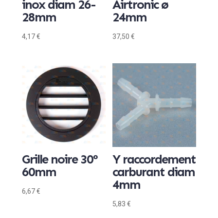
inox diam 26-
Airtronic ø
28mm
24mm
4,17
€
37,50
€
Grille noire 30°
Y raccordement
60mm
carburant diam
4mm
6,67
€
5,83
€