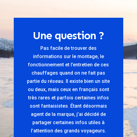
Une question ?
Pas facile de trouver des
informations sur le montage, le
fonctionnement et l’entretien de ces
chauffages quand on ne fait pas
partie du réseau. Il existe bien un site
ou deux, mais ceux en français sont
très rares et parfois certaines infos
sont fantaisistes. Étant désormais
agent de la marque, j’ai décidé de
partager certaines infos utiles à
l’attention des grands voyageurs.