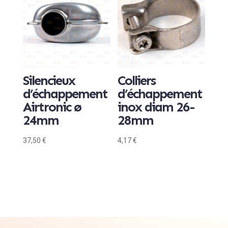
Silencieux
Colliers
d’échappement
d’échappement
Airtronic ø
inox diam 26-
24mm
28mm
37,50
€
4,17
€