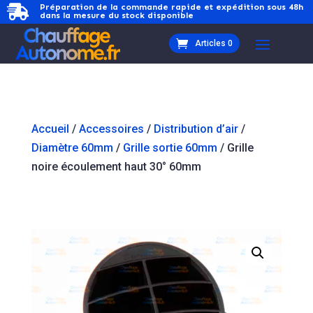
Préparation de la commande rapide et expédition sous 48h

dans la mesure du stock disponible
Articles 0
Accueil
/
Accessoires
/
Distribution d’air
/
Diamètre 60mm
/
Grille sortie 60mm
/ Grille
noire écoulement haut 30° 60mm