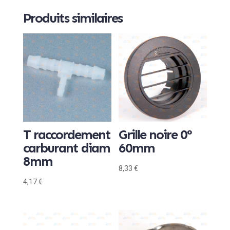
Produits similaires
T raccordement
Grille noire 0°
carburant diam
60mm
8mm
8,33
€
4,17
€