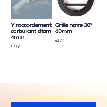
Y raccordement
Grille noire 30°
carburant diam
60mm
4mm
6,67
€
5,83
€