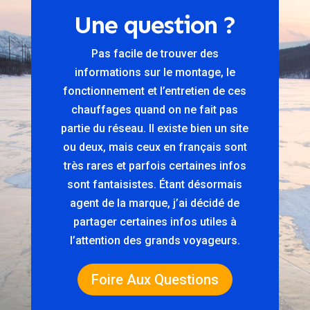
Une question ?
Pas facile de trouver des
informations sur le montage, le
fonctionnement et l’entretien de ces
chauffages quand on ne fait pas
partie du réseau. Il existe bien un site
ou deux, mais ceux en français sont
très rares et parfois certaines infos
sont fantaisistes. Étant désormais
agent de la marque, j’ai décidé de
partager certaines infos utiles à
l’attention des grands voyageurs.
Foire Aux Questions