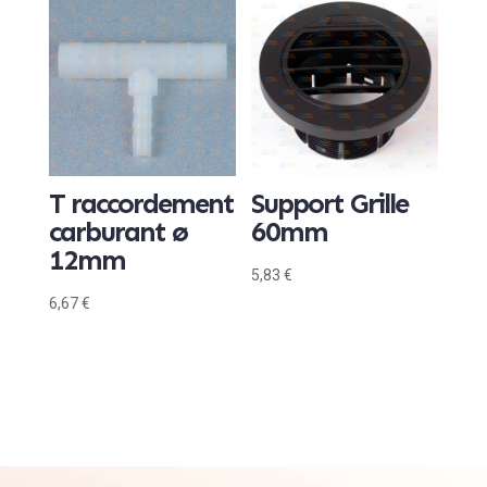
T raccordement
Support Grille
carburant ø
60mm
12mm
5,83
€
6,67
€