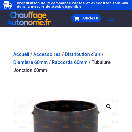
Préparation de la commande rapide et expédition sous 48h

dans la mesure du stock disponible
Articles 0
Accueil
/
Accessoires
/
Distribution d’air
/
Diamètre 60mm
/
Raccords 60mm
/ Tubulure
Jonction 60mm