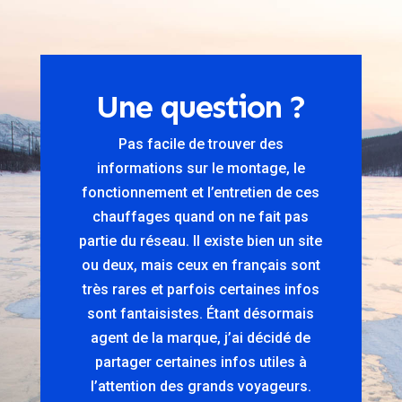
Une question ?
Pas facile de trouver des
informations sur le montage, le
fonctionnement et l’entretien de ces
chauffages quand on ne fait pas
partie du réseau. Il existe bien un site
ou deux, mais ceux en français sont
très rares et parfois certaines infos
sont fantaisistes. Étant désormais
agent de la marque, j’ai décidé de
partager certaines infos utiles à
l’attention des grands voyageurs.