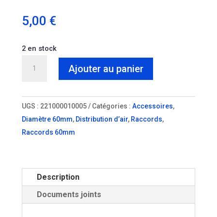
5,00
€
2 en stock
quantité
Ajouter au panier
de
Tubulure
Jonction
UGS :
221000010005
Catégories :
Accessoires
,
60mm
Diamètre 60mm
,
Distribution d’air
,
Raccords
,
Raccords 60mm
Description
Documents joints