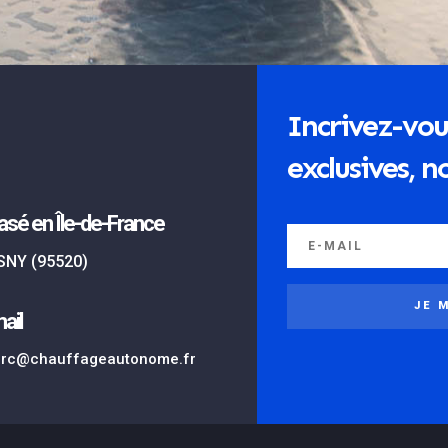
Incrivez-vou
exclusives, no
asé en Île-de-France
SNY (95520)
JE 
ail
rc@chauffageautonome.fr