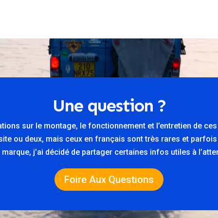
Une question ?
ations sur le montage, le fonctionnement et l’entretien de ce
n site ou deux, mais ceux en français sont très rares et parfois
marque, j’ai décidé de partager certaines infos utiles à l’at
Foire Aux Questions