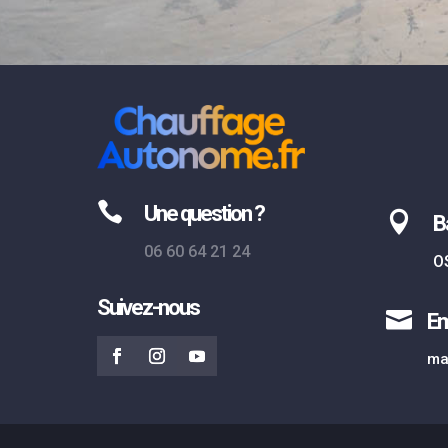

Une question ?

B
06 60 64 21 24
O
Suivez-nous

Em
ma