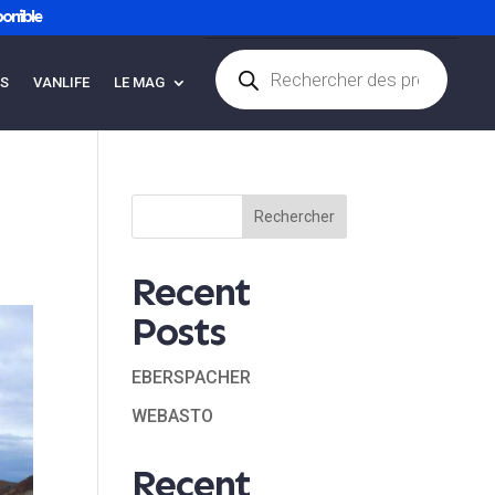
onible
Recherche
de
ES
VANLIFE
LE MAG
Articles 0
produits
Rechercher
Recent
Posts
EBERSPACHER
WEBASTO
Recent