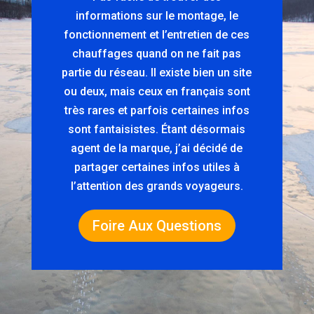
informations sur le montage, le
fonctionnement et l’entretien de ces
chauffages quand on ne fait pas
partie du réseau. Il existe bien un site
ou deux, mais ceux en français sont
très rares et parfois certaines infos
sont fantaisistes. Étant désormais
agent de la marque, j’ai décidé de
partager certaines infos utiles à
l’attention des grands voyageurs.
Foire Aux Questions