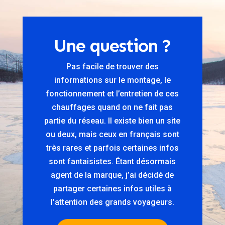
Une question ?
Pas facile de trouver des
informations sur le montage, le
fonctionnement et l’entretien de ces
chauffages quand on ne fait pas
partie du réseau. Il existe bien un site
ou deux, mais ceux en français sont
très rares et parfois certaines infos
sont fantaisistes. Étant désormais
agent de la marque, j’ai décidé de
partager certaines infos utiles à
l’attention des grands voyageurs.