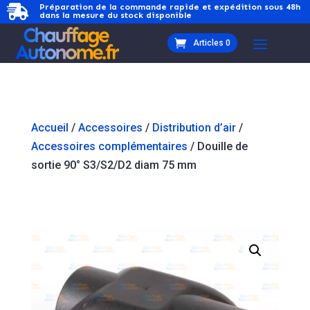
Préparation de la commande rapide et expédition sous 48h

dans la mesure du stock disponible
Articles 0
Accueil
/
Accessoires
/
Distribution d’air
/
Accessoires complémentaires
/ Douille de
sortie 90° S3/S2/D2 diam 75 mm