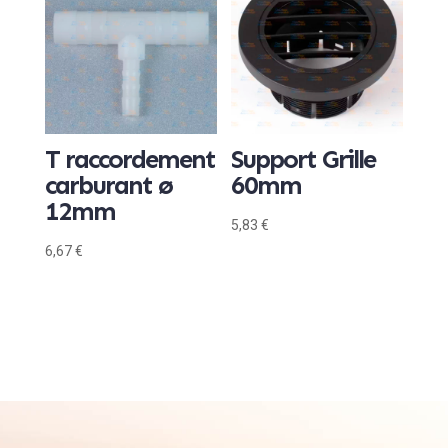
T raccordement
Support Grille
carburant ø
60mm
12mm
5,83
€
6,67
€