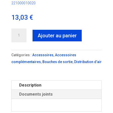
221000010020
13,03
€
quantité
Ajouter au panier
de
Douille
de
Catégories :
Accessoires
,
Accessoires
sortie
complémentaires
,
Bouches de sortie
,
Distribution d’air
90°
S3/S2/D2
diam
Description
75
mm
Documents joints