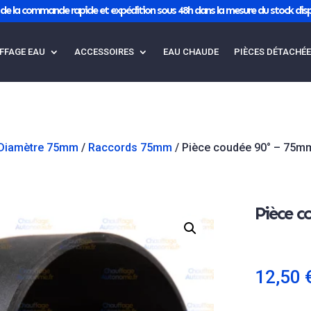
de la commande rapide et expédition sous 48h dans la mesure du stock disp
FFAGE EAU
ACCESSOIRES
EAU CHAUDE
PIÈCES DÉTACHÉ
Diamètre 75mm
/
Raccords 75mm
/ Pièce coudée 90° – 75m
Pièce 
12,50