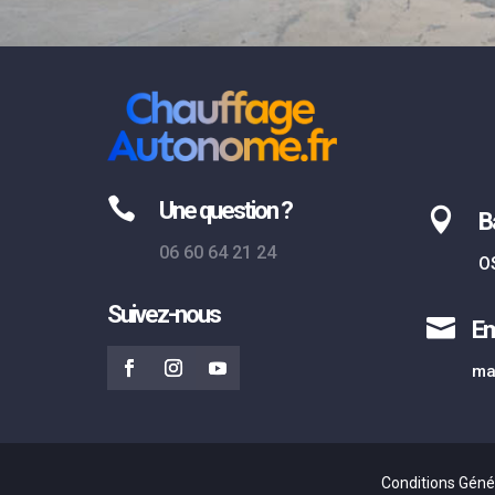

Une question ?

B
06 60 64 21 24
O
Suivez-nous

Em
ma
Conditions Géné