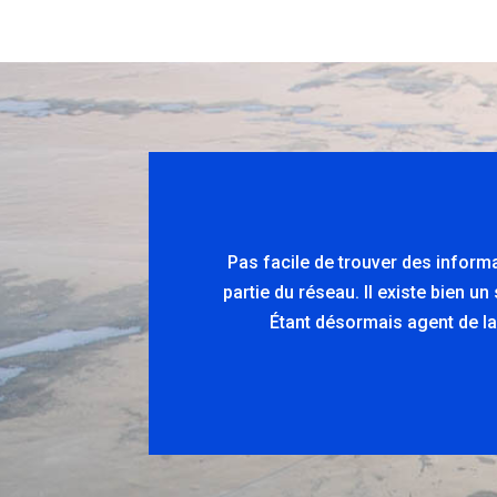
Pas facile de trouver des inform
partie du réseau. Il existe bien u
Étant désormais agent de la 