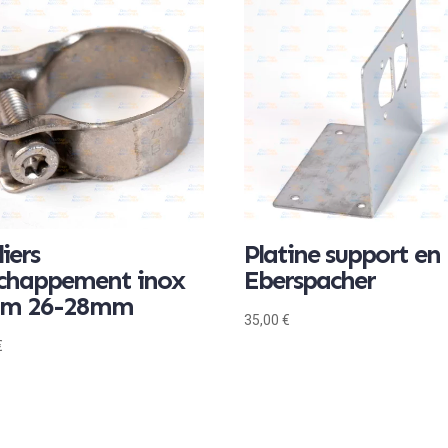
liers
Platine support en
échappement inox
Eberspacher
am 26-28mm
35,00
€
€