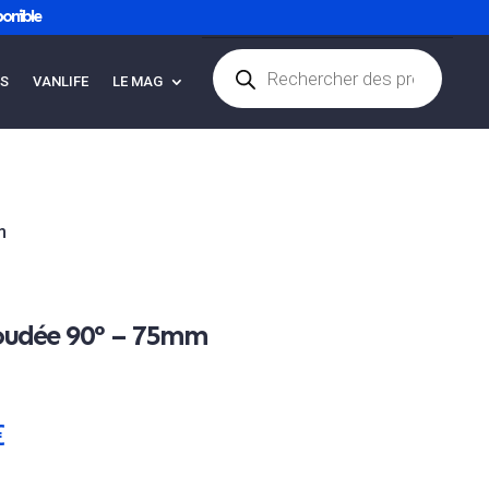
onible
Recherche
de
ES
VANLIFE
LE MAG
Articles 0
produits
m
coudée 90° – 75mm
€