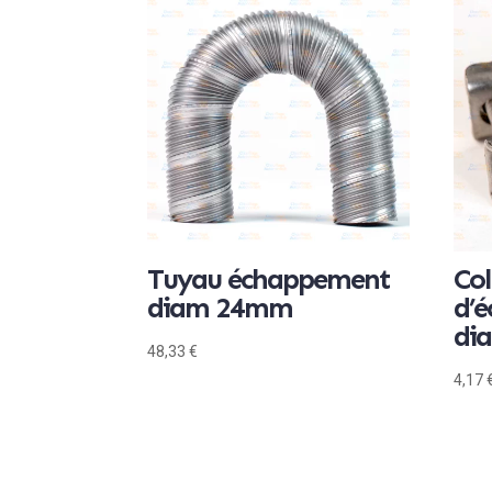
Tuyau échappement
Col
diam 24mm
d’
di
48,33
€
4,17