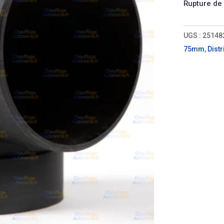
Rupture de
UGS :
25148
75mm
,
Distr