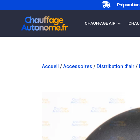

Préparation 
CHAUFFAGE AIR
CHAU
Accueil
/
Accessoires
/
Distribution d’air
/