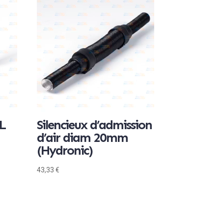
 L
Silencieux d’admission
d’air diam 20mm
(Hydronic)
43,33
€