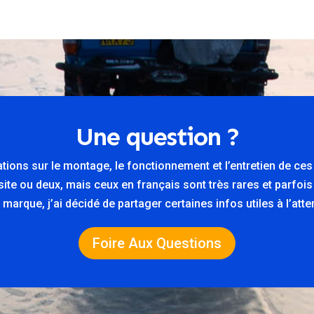
Une question ?
ations sur le montage, le fonctionnement et l’entretien de ce
n site ou deux, mais ceux en français sont très rares et parfois
marque, j’ai décidé de partager certaines infos utiles à l’at
Foire Aux Questions