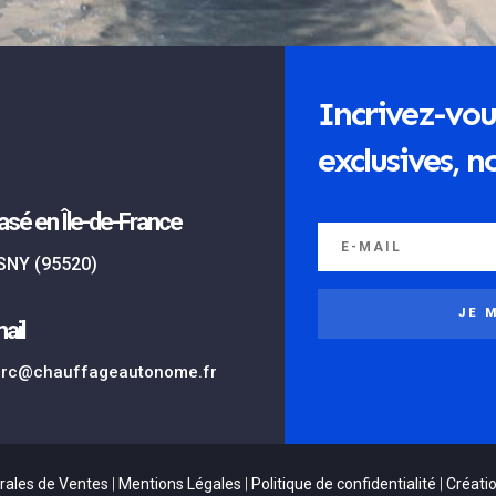
Incrivez-vou
exclusives, no
asé en Île-de-France
SNY (95520)
JE 
ail
rc@chauffageautonome.fr
rales de Ventes
|
Mentions Légales
|
Politique de confidentialité
|
Créatio